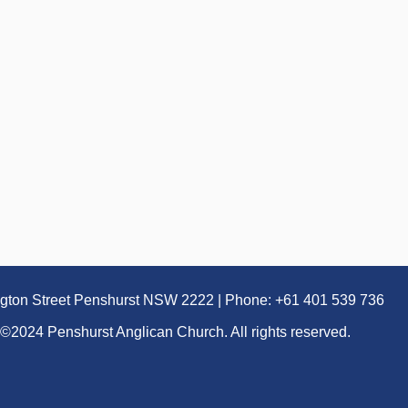
ngton Street Penshurst NSW 2222 | Phone: +61 401 539 736
©2024 Penshurst Anglican Church. All rights reserved.