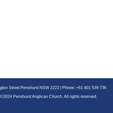
ngton Street Penshurst NSW 2222 | Phone: +61 401 539 736
©2024 Penshurst Anglican Church. All rights reserved.