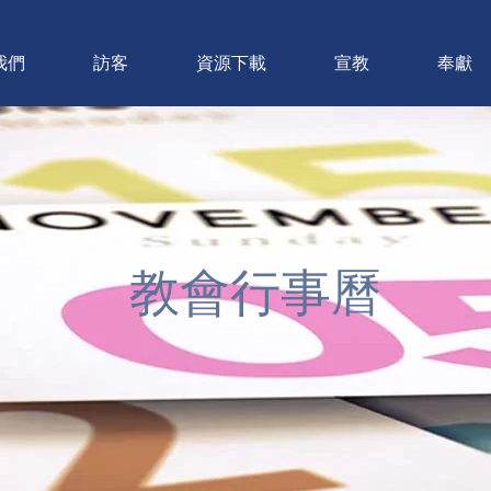
我們
訪客
資源下載
宣教
奉獻
教會行事曆