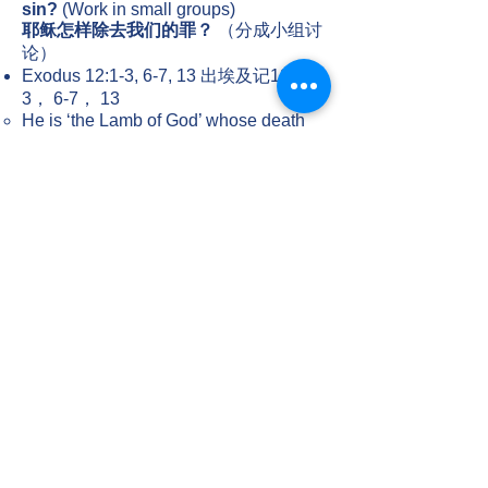
sin?
(Work in small groups)
耶稣怎样除去我们的罪？
（分成小组讨
论）
Exodus 12:1-3, 6-7, 13 出埃及记12：1-
3， 6-7， 13
He is ‘the Lamb of God’ whose death
leads to freedom and a new beginning
“神的羔羊”， 他的死带来自由和新生。
Romans 3:23-26 罗马书3：23-26
He is God’s “sacrifice of atonement”
bringing redemption and righteousness
他是神的“赎罪祭”， 带来救赎和公义。
1 Corinthians 6:9-11 哥林多前书6: 9-11
His death washes us and sets us free
from our past.
他的死洗净我们， ​将我们从过去中释放
出来。
His death changes the focus of our
lives.
他的死改变了我们生命的重心。​
1 Peter 1:18-19 彼得前书1：18-19
His death sets us free from our old
lives.