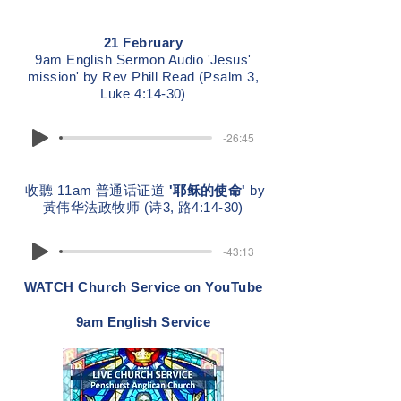
21 February
9am English Sermon Audio 'Jesus'
mission' by Rev Phill Read (Psalm 3,
Luke 4:14-30)
-26:45
收聽 11am 普通话证道
'耶稣的使命'
by
黃伟华法政牧师 (诗3, 路4:14-30)
-43:13
WATCH Church Service on YouTube
9am English Service