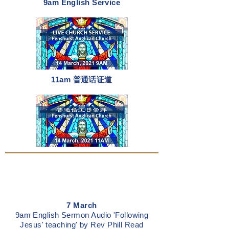
9am English Service
11am 普通话证道
7 March
9am English Sermon Audio 'Following
Jesus' teaching' by Rev Phill Read