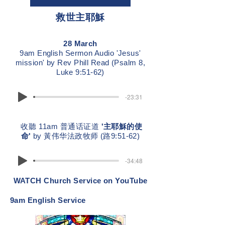
救世主耶穌
28 March
9am English Sermon Audio 'Jesus'
mission' by Rev Phill Read (Psalm 8,
Luke 9:51-62)
-23:31
收聽 11am 普通话证道
'主耶穌的使
命'
by 黃伟华法政牧师 (路9:51-62)
-34:48
WATCH Church Service on YouTube
9am English Service