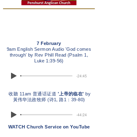
7 February
9am English Sermon Audio 'God comes
through' by Rev Phill Read (Psalm 1,
Luke 1:39-56)
-24:45
收聽 11am 普通话证道
'上帝的临在'
by
黃伟华法政牧师 (诗1, 路1：39-80)
-44:24
WATCH Church Service on YouTube