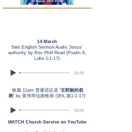
14 March
9am English Sermon Audio 'Jesus'
authority' by Rev Phill Read (Psalm 6,
Luke 1:1-17)
-22:28
收聽 11am 普通话证道
'主耶穌的权
柄'
by 黃伟华法政牧师 (诗6, 路1:1-17)
-38:38
WATCH Church Service on YouTube