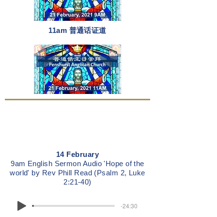
11am 普通话证道
14 February
9am English Sermon Audio 'Hope of the
world' by Rev Phill Read (Psalm 2, Luke
2:21-40)
-24:30