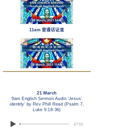
11am 普通话证道
21 March
9am English Sermon Audio 'Jesus'
identity' by Rev Phill Read (Psalm 7,
Luke 9:18-36)
-27:53