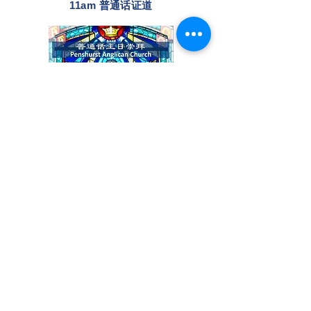
11am 普通话证道
24 January
9am English Sermon Audio 'God's
amazing plan' by Rev Phill Read (Ruth
3 & 4)
-29:03
收聽 11am 普通话证道
'上帝的奇妙计
划'
by 黃伟华法政牧师 (路德记 3 & 4 章)