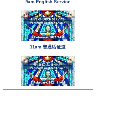
9am English Service
11am 普通话证道