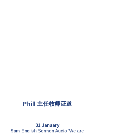
Phill 主任牧师证道
31 January
9am English Sermon Audio 'We are