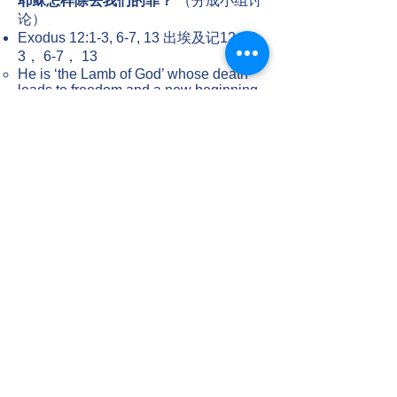
耶稣怎样除去我们的罪？
（分成小组讨
论）
Exodus 12:1-3, 6-7, 13 出埃及记12：1-
3， 6-7， 13
He is ‘the Lamb of God’ whose death
leads to freedom and a new beginning
“神的羔羊”， 他的死带来自由和新生。
Romans 3:23-26 罗马书3：23-26
He is God’s “sacrifice of atonement”
bringing redemption and righteousness
他是神的“赎罪祭”， 带来救赎和公义。
1 Corinthians 6:9-11 哥林多前书6: 9-11
His death washes us and sets us free
from our past.
他的死洗净我们， ​将我们从过去中释放
出来。
His death changes the focus of our
lives.
他的死改变了我们生命的重心。​
1 Peter 1:18-19 彼得前书1：18-19
His death sets us free from our old
lives.
他的死将我们从旧我释放出来。