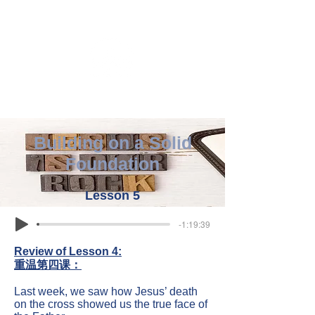
Building on a Solid
Foundation
Lesson 5
-1:19:39
Review of Lesson 4:
重温第四课：
Last week, we saw how Jesus’ death
on the cross showed us the true face of